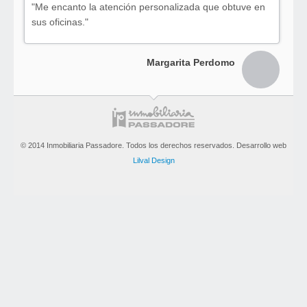
"Me encanto la atención personalizada que obtuve en
"Gracias, conseguí la casa que quería, estoy muy
sus oficinas."
conforme."
Margarita Perdomo
Sergio Gutierrez
© 2014 Inmobiliaria Passadore. Todos los derechos reservados. Desarrollo web
Lilval Design